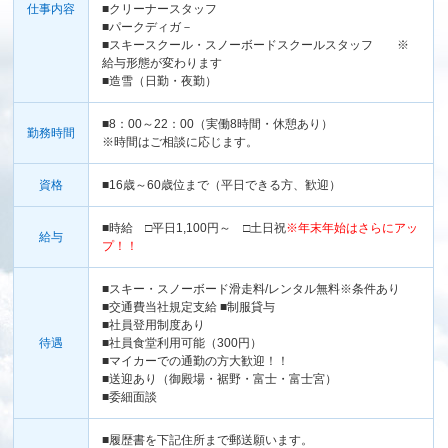
仕事内容
■クリーナースタッフ
■パークディガ－
■スキースクール・スノーボードスクールスタッフ ※
給与形態が変わります
■造雪（日勤・夜勤）
■8：00～22：00（実働8時間・休憩あり）
勤務時間
※時間はご相談に応じます。
資格
■16歳～60歳位まで（平日できる方、歓迎）
■時給 □平日1,100円～ □土日祝
※年末年始はさらにアッ
給与
プ！！
■スキー・スノーボード滑走料/レンタル無料※条件あり
■交通費当社規定支給 ■制服貸与
■社員登用制度あり
待遇
■社員食堂利用可能（300円）
■マイカーでの通勤の方大歓迎！！
■送迎あり（御殿場・裾野・富士・富士宮）
■委細面談
■履歴書を下記住所まで郵送願います。